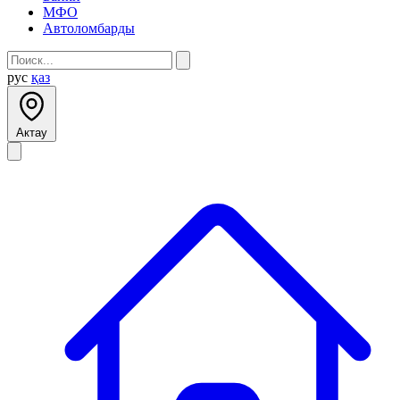
МФО
Автоломбарды
рус
қаз
Актау