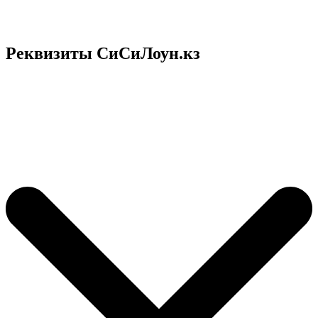
Реквизиты СиСиЛоун.кз