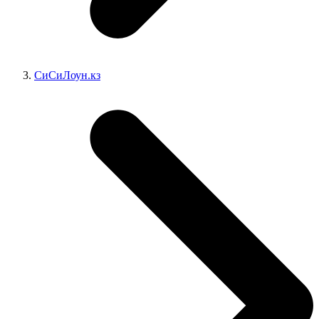
СиСиЛоун.кз