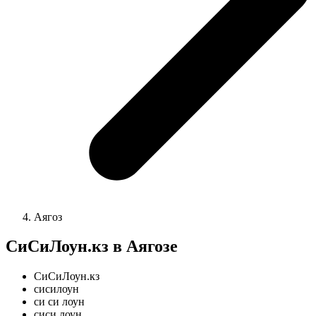
Аягоз
СиСиЛоун.кз в Аягозе
СиСиЛоун.кз
сисилоун
си си лоун
сиси лоун