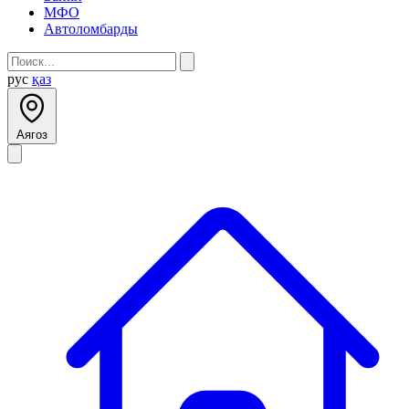
МФО
Автоломбарды
рус
қаз
Аягоз