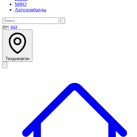
МФО
Автоломбарды
рус
қаз
Талдыкорган