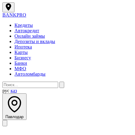
BANK
PRO
Кредиты
Автокредит
Онлайн займы
Депозиты и вклады
Ипотека
Карты
Бизнесу
Банки
МФО
Автоломбарды
рус
қаз
Павлодар