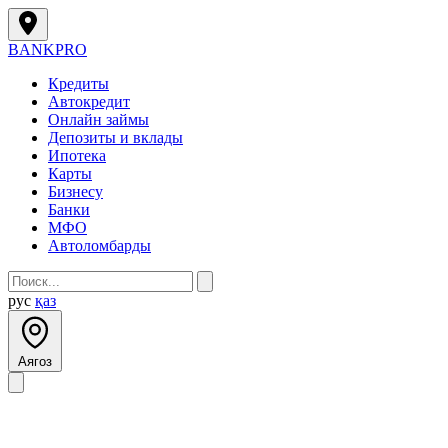
BANK
PRO
Кредиты
Автокредит
Онлайн займы
Депозиты и вклады
Ипотека
Карты
Бизнесу
Банки
МФО
Автоломбарды
рус
қаз
Аягоз