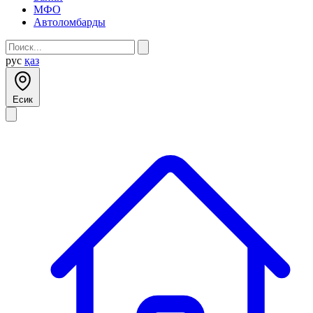
МФО
Автоломбарды
рус
қаз
Есик