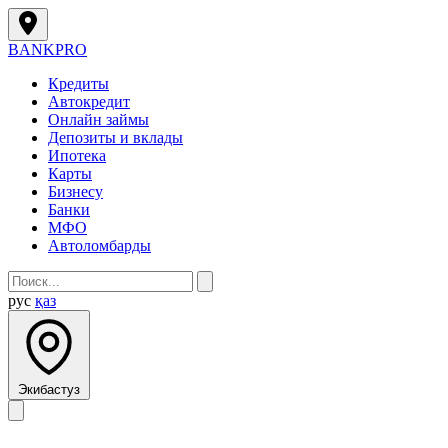
BANK
PRO
Кредиты
Автокредит
Онлайн займы
Депозиты и вклады
Ипотека
Карты
Бизнесу
Банки
МФО
Автоломбарды
рус
қаз
Экибастуз