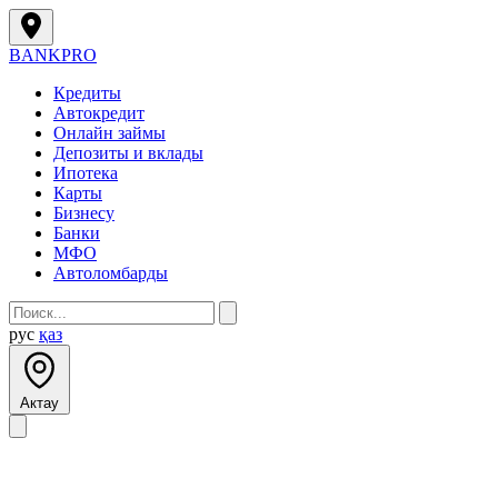
BANK
PRO
Кредиты
Автокредит
Онлайн займы
Депозиты и вклады
Ипотека
Карты
Бизнесу
Банки
МФО
Автоломбарды
рус
қаз
Актау