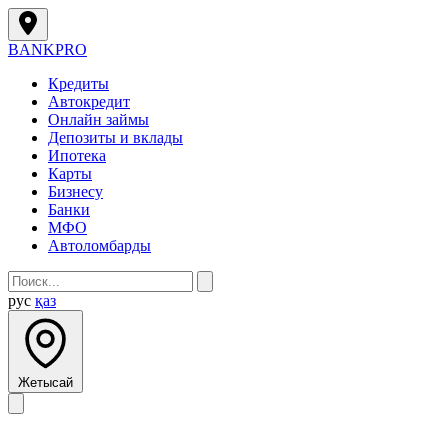
BANK
PRO
Кредиты
Автокредит
Онлайн займы
Депозиты и вклады
Ипотека
Карты
Бизнесу
Банки
МФО
Автоломбарды
рус
қаз
Жетысай