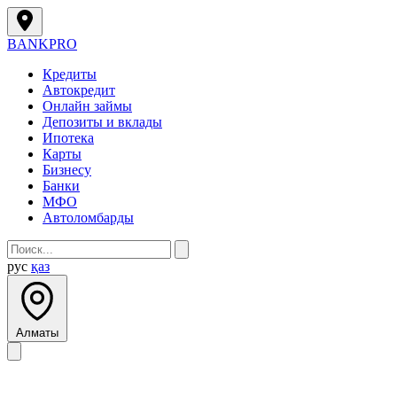
BANK
PRO
Кредиты
Автокредит
Онлайн займы
Депозиты и вклады
Ипотека
Карты
Бизнесу
Банки
МФО
Автоломбарды
рус
қаз
Алматы