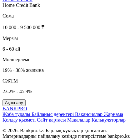
Home Credit Bank
Сома
10 000 - 9 500 000 ₸
Мерзім
6 - 60 ай
Мөлшерлеме
19% - 38% жылына
СЖТМ
23.2% - 45.9%
Ақша алу
BANK
PRO
Жоба туралы
Байланыс деректері
Вакансиялар
Жарнама
Қолдау қызметі
Сайт картасы
Мақалалар
Калькуляторлар
© 2026. Bankpro.kz. Барлық құқықтар қорғалған.
Материалдарды пайдалану кезінде гиперсілтеме bankpro.kz