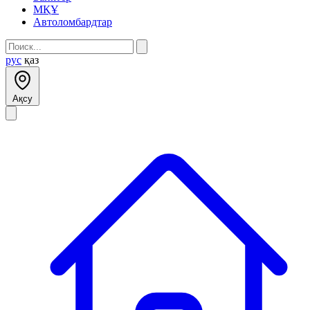
МҚҰ
Автоломбардтар
рус
қаз
Ақсу