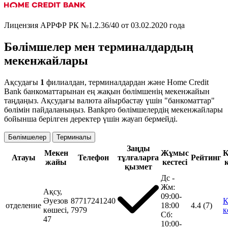
Лицензия АРРФР РК №1.2.36/40 от 03.02.2020 года
Бөлімшелер мен терминалдардың
мекенжайлары
Ақсудағы
1
филиалдан, терминалдардан және Home Credit
Bank банкоматтарынан ең жақын бөлімшенің мекенжайын
таңдаңыз. Ақсудағы валюта айырбастау үшін "банкоматтар"
бөлімін пайдаланыңыз. Bankpro бөлімшелердің мекенжайлары
бойынша берілген деректер үшін жауап бермейді.
Бөлімшелер
Терминалы
Заңды
Мекен
Жұмыс
К
Атауы
Телефон
тұлғаларға
Рейтинг
жайы
кестесі
қызмет
Дс -
Жм:
Ақсу,
09:00-
Әуезов
87717241240
К
отделение
18:00
4.4
(7)
көшесі,
7979
к
Сб:
47
10:00-