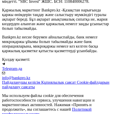
міндетті. "SBC Invest" ЖШС. БСН: 110840006278.
Қаржылық маркетинг Bankpro.kz -Қазақстан нарығында
қаржы өнімдерін таңдау және салыстыру мүмкіндігі туралы
ақпарат береді. Бұл ақпарат анықтамалық сипатқа ие, жария
көздерден алынған және қаржылық немесе заңды ұсыныстар
болып табылмайды.
Bankpro.kz несие берумен айналыспайды, банк немесе
микроқаржы ұйымы болып табылмайды және банк
операцияларына, микроқаржы немесе кез келген басқа
қаржылық қызметке қатысты қызметтерді ұсынбайды.
Қолдау қызметі:
Telegram-да
info@bankpro.kz
Пайдаланушы келісім
Құпиялылық саясат
Cookie-файлдарын
пайдалану саясаты
Мы используем файлы cookie для обеспечения
работоспособности сервиса, улучшения навигации и
маркетинговых активностей. Нажимая «Принять и
продолжить», вы соглашаетесь с нашей
Политикой
конфиденциальности
.