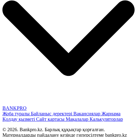
BANK
PRO
Жоба туралы
Байланыс деректері
Вакансиялар
Жарнама
Қолдау қызметі
Сайт картасы
Мақалалар
Калькуляторлар
© 2026. Bankpro.kz. Барлық құқықтар қорғалған.
Материалдарды пайдалану кезінде гиперсілтеме bankpro.kz