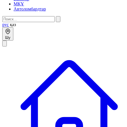
МҚҰ
Автоломбардтар
рус
қаз
Шу