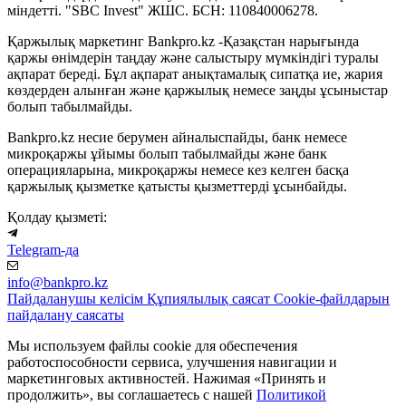
міндетті. "SBC Invest" ЖШС. БСН: 110840006278.
Қаржылық маркетинг Bankpro.kz -Қазақстан нарығында
қаржы өнімдерін таңдау және салыстыру мүмкіндігі туралы
ақпарат береді. Бұл ақпарат анықтамалық сипатқа ие, жария
көздерден алынған және қаржылық немесе заңды ұсыныстар
болып табылмайды.
Bankpro.kz несие берумен айналыспайды, банк немесе
микроқаржы ұйымы болып табылмайды және банк
операцияларына, микроқаржы немесе кез келген басқа
қаржылық қызметке қатысты қызметтерді ұсынбайды.
Қолдау қызметі:
Telegram-да
info@bankpro.kz
Пайдаланушы келісім
Құпиялылық саясат
Cookie-файлдарын
пайдалану саясаты
Мы используем файлы cookie для обеспечения
работоспособности сервиса, улучшения навигации и
маркетинговых активностей. Нажимая «Принять и
продолжить», вы соглашаетесь с нашей
Политикой