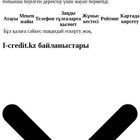
бойынша берілген деректер үшін жауап бермейді.
Заңды
Мекен
Жұмыс
Картада
Атауы
Телефон
тұлғаларға
Рейтинг
жайы
кестесі
көрсету
қызмет
Бұл қалаға сәйкес ешқандай ескерту жоқ.
I-credit.kz байланыстары