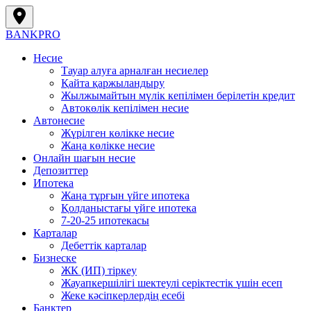
BANK
PRO
Несие
Тауар алуға арналған несиелер
Қайта қаржыландыру
Жылжымайтын мүлік кепілімен берілетін кредит
Автокөлік кепілімен несие
Автонесие
Жүрілген көлікке несие
Жаңа көлікке несие
Онлайн шағын несие
Депозиттер
Ипотека
Жаңа тұрғын үйге ипотека
Қолданыстағы үйге ипотека
7-20-25 ипотекасы
Карталар
Дебеттік карталар
Бизнеске
ЖК (ИП) тіркеу
Жауапкершілігі шектеулі серіктестік үшін есеп
Жеке кәсіпкерлердің есебі
Банктер