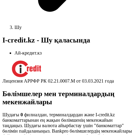
Шу
I-credit.kz - Шу қаласында
Ай-кредит.кз
Лицензия АРРФР РК 02.21.0007.М от 03.03.2021 года
Бөлімшелер мен терминалдардың
мекенжайлары
Шудағы
0
филиалдан, терминалдардан және I-credit.kz
банкоматтарынан ең жақын бөлімшенің мекенжайын
таңдаңыз. Шудағы валюта айырбастау үшін "банкоматтар"
бөлімін пайдаланыңыз. Bankpro бөлімшелердің мекенжайлары