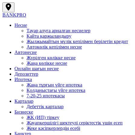
BANK
PRO
Несие
Тауар алуға арналған несиелер
Қайта қаржыландыру
Жылжымайтын мүлік кепілімен берілетін кредит
Автокөлік кепілімен несие
Автонесие
Жүрілген көлікке несие
Жаңа көлікке несие
Онлайн шағын несие
Депозиттер
Ипотека
Жаңа тұрғын үйге ипотека
Қолданыстағы үйге ипотека
7-20-25 ипотекасы
Карталар
Дебеттік карталар
Бизнеске
ЖК (ИП) тіркеу
Жауапкершілігі шектеулі серіктестік үшін есеп
Жеке кәсіпкерлердің есебі
Банктер