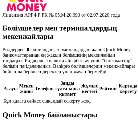
Лицензия АРРФР РК № 05.М.20.093 от 02.07.2020 года
Бөлімшелер мен терминалдардың
мекенжайлары
Риддердегі
0
филиалдан, терминалдардан және Quick Money
банкоматтарынан ең жақын бөлімшенің мекенжайын
таңдаңыз. Риддердегі валюта айырбастау үшін "банкоматтар"
бөлімін пайдаланыңыз. Bankpro бөлімшелердің мекенжайлары
бойынша берілген деректер үшін жауап бермейді.
Заңды
Мекен
Жұмыс
Картада
Атауы
Телефон
тұлғаларға
Рейтинг
жайы
кестесі
көрсету
қызмет
Бұл қалаға сәйкес ешқандай ескерту жоқ.
Quick Money байланыстары