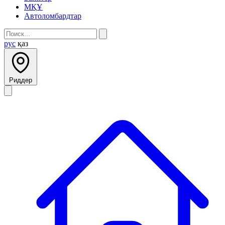
МҚҰ
Автоломбардтар
рус
қаз
Риддер