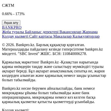
СЖТМ
0.66% - 173%
Ақша алу
BANK
PRO
Жоба туралы
Байланыс деректері
Вакансиялар
Жарнама
Қолдау қызметі
Сайт картасы
Мақалалар
Калькуляторлар
© 2026. Bankpro.kz. Барлық құқықтар қорғалған.
Материалдарды пайдалану кезінде гиперсілтеме bankpro.kz
міндетті. "SBC Invest" ЖШС. БСН: 110840006278.
Қаржылық маркетинг Bankpro.kz -Қазақстан нарығында
қаржы өнімдерін таңдау және салыстыру мүмкіндігі туралы
ақпарат береді. Бұл ақпарат анықтамалық сипатқа ие, жария
көздерден алынған және қаржылық немесе заңды ұсыныстар
болып табылмайды.
Bankpro.kz несие берумен айналыспайды, банк немесе
микроқаржы ұйымы болып табылмайды және банк
операцияларына, микроқаржы немесе кез келген басқа
қаржылық қызметке қатысты қызметтерді ұсынбайды.
Қолдау қызметі: