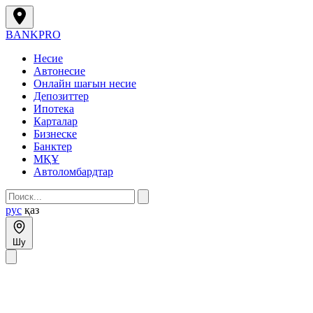
BANK
PRO
Несие
Автонесие
Онлайн шағын несие
Депозиттер
Ипотека
Карталар
Бизнеске
Банктер
МҚҰ
Автоломбардтар
рус
қаз
Шу