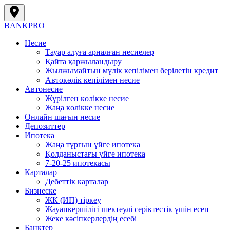
BANK
PRO
Несие
Тауар алуға арналған несиелер
Қайта қаржыландыру
Жылжымайтын мүлік кепілімен берілетін кредит
Автокөлік кепілімен несие
Автонесие
Жүрілген көлікке несие
Жаңа көлікке несие
Онлайн шағын несие
Депозиттер
Ипотека
Жаңа тұрғын үйге ипотека
Қолданыстағы үйге ипотека
7-20-25 ипотекасы
Карталар
Дебеттік карталар
Бизнеске
ЖК (ИП) тіркеу
Жауапкершілігі шектеулі серіктестік үшін есеп
Жеке кәсіпкерлердің есебі
Банктер