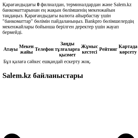
Қарағандыдағы
0
филиалдан, терминалдардан және Salem.kz
банкоматтарынан ең жақын бөлімшенің мекенжайын
таңдаңыз. Қарағандыдағы валюта айырбастау үшін
"банкоматтар" бөлімін пайдаланыңыз. Bankpro бөлімшелердің
мекенжайлары бойынша берілген деректер үшін жауап
бермейді.
Заңды
Мекен
Жұмыс
Картада
Атауы
Телефон
тұлғаларға
Рейтинг
жайы
кестесі
көрсету
қызмет
Бұл қалаға сәйкес ешқандай ескерту жоқ.
Salem.kz байланыстары