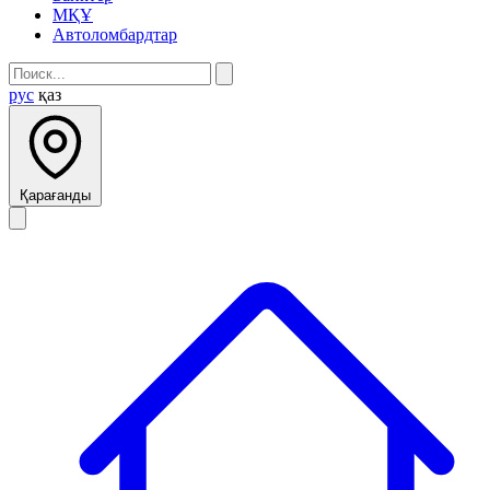
МҚҰ
Автоломбардтар
рус
қаз
Қарағанды