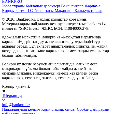
BANK
PRO
Жоба туралы
Байланыс деректері
Вакансиялар
Жарнама
Қолдау қызметі
Сайт картасы
Мақалалар
Калькуляторлар
© 2026. Bankpro.kz. Барлық құқықтар қорғалған.
Материалдарды пайдалану кезінде гиперсілтеме bankpro.kz
міндетті. "SBC Invest" ЖШС. БСН: 110840006278.
Қаржылық маркетинг Bankpro.kz -Қазақстан нарығында
қаржы өнімдерін таңдау және салыстыру мүмкіндігі туралы
ақпарат береді. Бұл ақпарат анықтамалық сипатқа ие, жария
көздерден алынған және қаржылық немесе заңды ұсыныстар
болып табылмайды.
Bankpro.kz несие берумен айналыспайды, банк немесе
микроқаржы ұйымы болып табылмайды және банк
операцияларына, микроқаржы немесе кез келген басқа
қаржылық қызметке қатысты қызметтерді ұсынбайды.
Қолдау қызметі:
Telegram-да
info@bankpro.kz
Пайдаланушы келісім
Құпиялылық саясат
Cookie-файлдарын
пайдалану саясаты