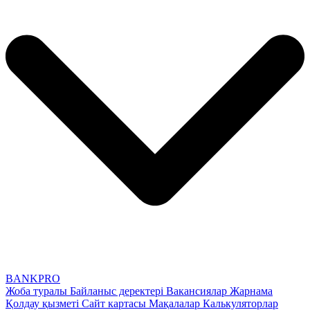
BANK
PRO
Жоба туралы
Байланыс деректері
Вакансиялар
Жарнама
Қолдау қызметі
Сайт картасы
Мақалалар
Калькуляторлар