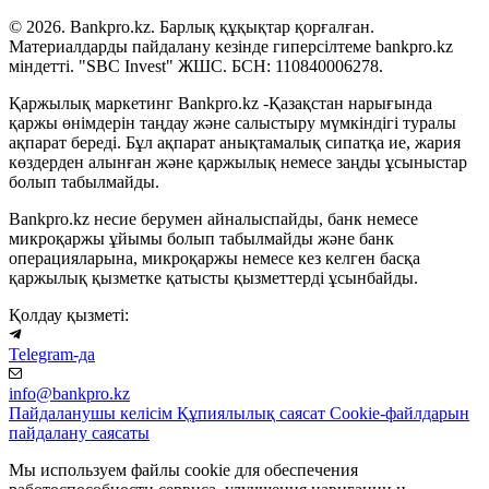
© 2026. Bankpro.kz. Барлық құқықтар қорғалған.
Материалдарды пайдалану кезінде гиперсілтеме bankpro.kz
міндетті. "SBC Invest" ЖШС. БСН: 110840006278.
Қаржылық маркетинг Bankpro.kz -Қазақстан нарығында
қаржы өнімдерін таңдау және салыстыру мүмкіндігі туралы
ақпарат береді. Бұл ақпарат анықтамалық сипатқа ие, жария
көздерден алынған және қаржылық немесе заңды ұсыныстар
болып табылмайды.
Bankpro.kz несие берумен айналыспайды, банк немесе
микроқаржы ұйымы болып табылмайды және банк
операцияларына, микроқаржы немесе кез келген басқа
қаржылық қызметке қатысты қызметтерді ұсынбайды.
Қолдау қызметі:
Telegram-да
info@bankpro.kz
Пайдаланушы келісім
Құпиялылық саясат
Cookie-файлдарын
пайдалану саясаты
Мы используем файлы cookie для обеспечения