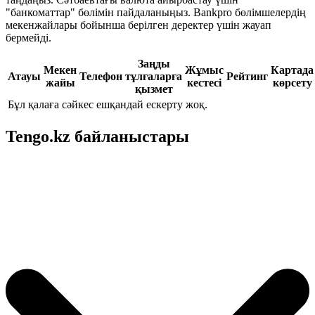
"банкоматтар" бөлімін пайдаланыңыз. Bankpro бөлімшелердің
мекенжайлары бойынша берілген деректер үшін жауап
бермейді.
Заңды
Мекен
Жұмыс
Картада
Атауы
Телефон
тұлғаларға
Рейтинг
жайы
кестесі
көрсету
қызмет
Бұл қалаға сәйкес ешқандай ескерту жоқ.
Tengo.kz байланыстары