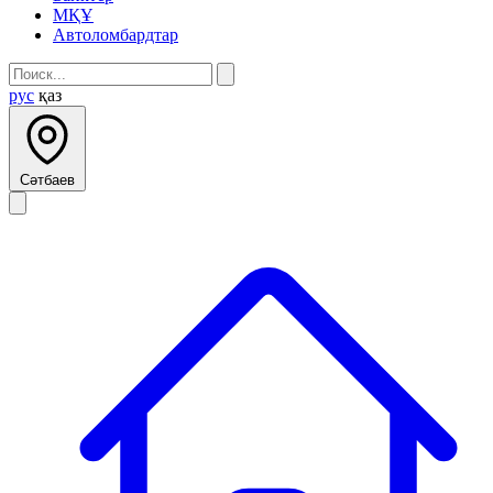
МҚҰ
Автоломбардтар
рус
қаз
Сәтбаев