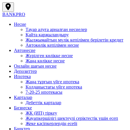
BANK
PRO
Несие
Тауар алуға арналған несиелер
Қайта қаржыландыру
Жылжымайтын мүлік кепілімен берілетін кредит
Автокөлік кепілімен несие
Автонесие
Жүрілген көлікке несие
Жаңа көлікке несие
Онлайн шағын несие
Депозиттер
Ипотека
Жаңа тұрғын үйге ипотека
Қолданыстағы үйге ипотека
7-20-25 ипотекасы
Карталар
Дебеттік карталар
Бизнеске
ЖК (ИП) тіркеу
Жауапкершілігі шектеулі серіктестік үшін есеп
Жеке кәсіпкерлердің есебі
Банктер