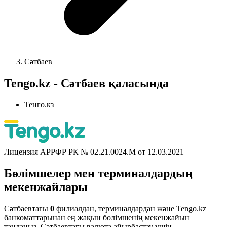
Сәтбаев
Tengo.kz - Сәтбаев қаласында
Тенго.кз
Лицензия АРРФР РК № 02.21.0024.M от 12.03.2021
Бөлімшелер мен терминалдардың
мекенжайлары
Сәтбаевтағы
0
филиалдан, терминалдардан және Tengo.kz
банкоматтарынан ең жақын бөлімшенің мекенжайын
таңдаңыз. Сәтбаевтағы валюта айырбастау үшін