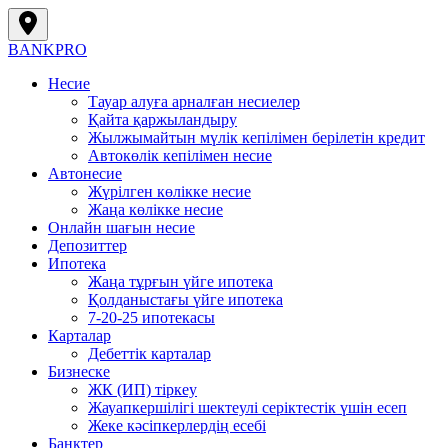
BANK
PRO
Несие
Тауар алуға арналған несиелер
Қайта қаржыландыру
Жылжымайтын мүлік кепілімен берілетін кредит
Автокөлік кепілімен несие
Автонесие
Жүрілген көлікке несие
Жаңа көлікке несие
Онлайн шағын несие
Депозиттер
Ипотека
Жаңа тұрғын үйге ипотека
Қолданыстағы үйге ипотека
7-20-25 ипотекасы
Карталар
Дебеттік карталар
Бизнеске
ЖК (ИП) тіркеу
Жауапкершілігі шектеулі серіктестік үшін есеп
Жеке кәсіпкерлердің есебі
Банктер