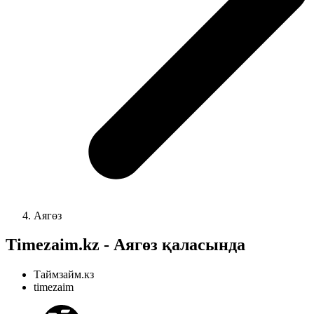
Аягөз
Timezaim.kz - Аягөз қаласында
Таймзайм.кз
timezaim