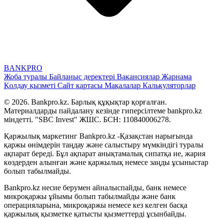
BANK
PRO
Жоба туралы
Байланыс деректері
Вакансиялар
Жарнама
Қолдау қызметі
Сайт картасы
Мақалалар
Калькуляторлар
© 2026. Bankpro.kz. Барлық құқықтар қорғалған.
Материалдарды пайдалану кезінде гиперсілтеме bankpro.kz
міндетті. "SBC Invest" ЖШС. БСН: 110840006278.
Қаржылық маркетинг Bankpro.kz -Қазақстан нарығында
қаржы өнімдерін таңдау және салыстыру мүмкіндігі туралы
ақпарат береді. Бұл ақпарат анықтамалық сипатқа ие, жария
көздерден алынған және қаржылық немесе заңды ұсыныстар
болып табылмайды.
Bankpro.kz несие берумен айналыспайды, банк немесе
микроқаржы ұйымы болып табылмайды және банк
операцияларына, микроқаржы немесе кез келген басқа
қаржылық қызметке қатысты қызметтерді ұсынбайды.