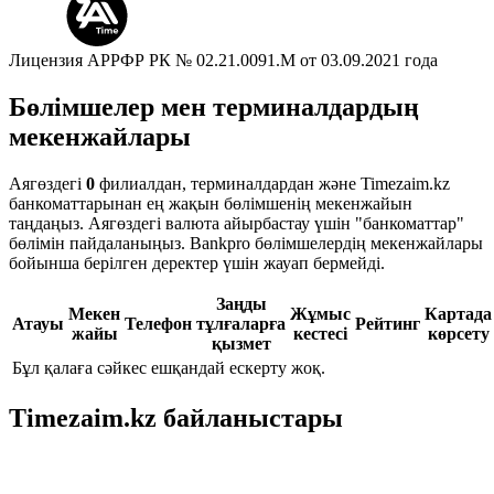
Лицензия АРРФР РК № 02.21.0091.M от 03.09.2021 года
Бөлімшелер мен терминалдардың
мекенжайлары
Аягөздегі
0
филиалдан, терминалдардан және Timezaim.kz
банкоматтарынан ең жақын бөлімшенің мекенжайын
таңдаңыз. Аягөздегі валюта айырбастау үшін "банкоматтар"
бөлімін пайдаланыңыз. Bankpro бөлімшелердің мекенжайлары
бойынша берілген деректер үшін жауап бермейді.
Заңды
Мекен
Жұмыс
Картада
Атауы
Телефон
тұлғаларға
Рейтинг
жайы
кестесі
көрсету
қызмет
Бұл қалаға сәйкес ешқандай ескерту жоқ.
Timezaim.kz байланыстары