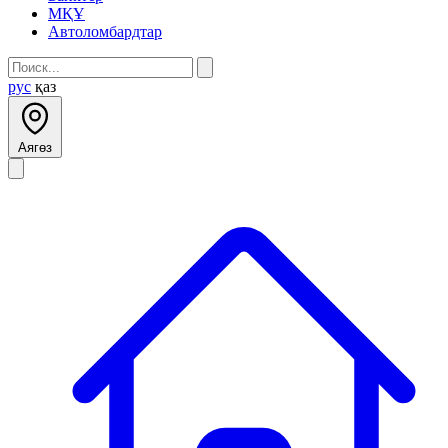
МҚҰ
Автоломбардтар
рус
қаз
Аягөз