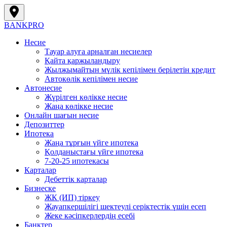
BANK
PRO
Несие
Тауар алуға арналған несиелер
Қайта қаржыландыру
Жылжымайтын мүлік кепілімен берілетін кредит
Автокөлік кепілімен несие
Автонесие
Жүрілген көлікке несие
Жаңа көлікке несие
Онлайн шағын несие
Депозиттер
Ипотека
Жаңа тұрғын үйге ипотека
Қолданыстағы үйге ипотека
7-20-25 ипотекасы
Карталар
Дебеттік карталар
Бизнеске
ЖК (ИП) тіркеу
Жауапкершілігі шектеулі серіктестік үшін есеп
Жеке кәсіпкерлердің есебі
Банктер