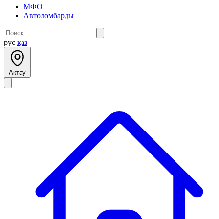
МФО
Автоломбарды
рус
қаз
Актау