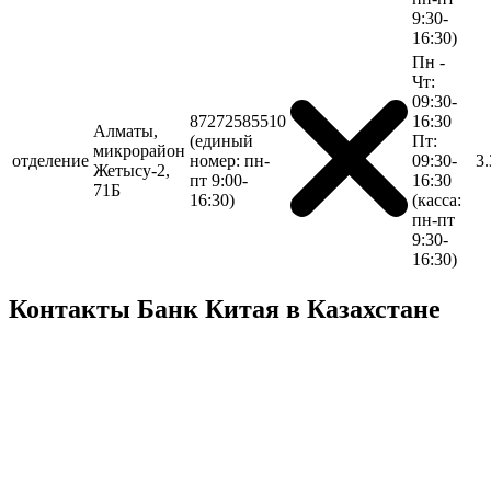
9:30-
16:30)
Пн -
Чт:
09:30-
87272585510
16:30
Алматы,
(единый
Пт:
микрорайон
отделение
номер: пн-
09:30-
3
Жетысу-2,
пт 9:00-
16:30
71Б
16:30)
(касса:
пн-пт
9:30-
16:30)
Контакты Банк Китая в Казахстане