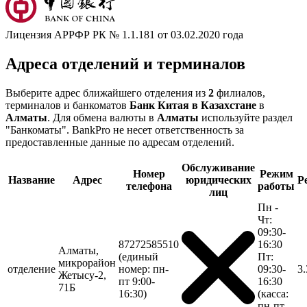
Лицензия АРРФР РК № 1.1.181 от 03.02.2020 года
Адреса отделений и терминалов
Выберите адрес ближайшего отделения из
2
филиалов,
терминалов и банкоматов
Банк Китая в Казахстане
в
Алматы
. Для обмена валюты в
Алматы
используйте раздел
"Банкоматы". BankPro не несет ответственность за
предоставленные данные по адресам отделений.
Обслуживание
Номер
Режим
Название
Адрес
юридических
Р
телефона
работы
лиц
Пн -
Чт:
09:30-
87272585510
16:30
Алматы,
(единый
Пт:
микрорайон
отделение
номер: пн-
09:30-
3
Жетысу-2,
пт 9:00-
16:30
71Б
16:30)
(касса:
пн-пт