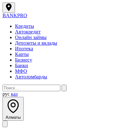
BANK
PRO
Кредиты
Автокредит
Онлайн займы
Депозиты и вклады
Ипотека
Карты
Бизнесу
Банки
МФО
Автоломбарды
рус
қаз
Алматы