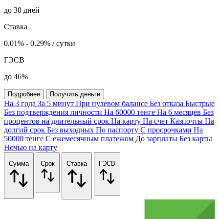
до 30 дней
Ставка
0.01% - 0.29% / сутки
ГЭСВ
до 46%
Подробнее
Получить деньги
На 3 года
За 5 минут
При нулевом балансе
Без отказа
Быстрые
Без подтверждения личности
На 60000 тенге
На 6 месяцев
Без
процентов на длительный срок
На карту
На счет Казпочты
На
долгий срок
Без выходных
По паспорту
С просрочками
На
50000 тенге
С ежемесячным платежом
До зарплаты
Без карты
Ночью на карту
Сумма
Срок
Ставка
ГЭСВ