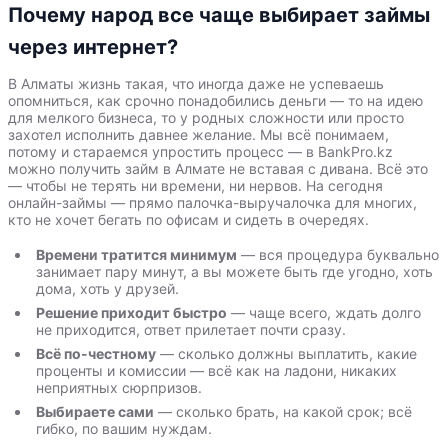
Почему народ все чаще выбирает займы
через интернет?
В Алматы жизнь такая, что иногда даже не успеваешь
опомниться, как срочно понадобились деньги — то на идею
для мелкого бизнеса, то у родных сложности или просто
захотел исполнить давнее желание. Мы всё понимаем,
потому и стараемся упростить процесс — в BankPro.kz
можно получить займ в Алмате не вставая с дивана. Всё это
— чтобы не терять ни времени, ни нервов. На сегодня
онлайн-займы — прямо палочка-выручалочка для многих,
кто не хочет бегать по офисам и сидеть в очередях.
Времени тратится минимум
— вся процедура буквально
занимает пару минут, а вы можете быть где угодно, хоть
дома, хоть у друзей.
Решение приходит быстро
— чаще всего, ждать долго
не приходится, ответ прилетает почти сразу.
Всё по-честному
— сколько должны выплатить, какие
проценты и комиссии — всё как на ладони, никаких
неприятных сюрпризов.
Выбираете сами
— сколько брать, на какой срок; всё
гибко, по вашим нуждам.