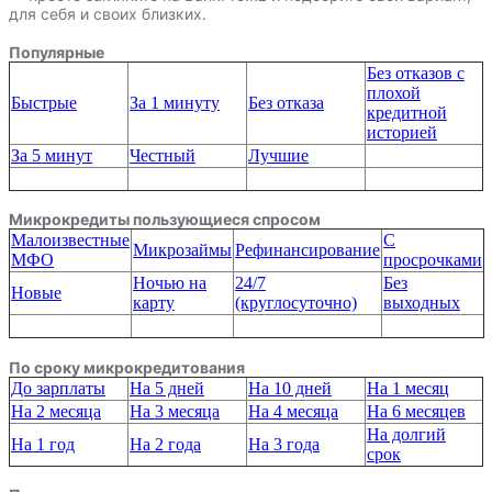
для себя и своих близких.
Популярные
Без отказов с
плохой
Быстрые
За 1 минуту
Без отказа
кредитной
историей
За 5 минут
Честный
Лучшие
Микрокредиты пользующиеся спросом
Малоизвестные
С
Микрозаймы
Рефинансирование
МФО
просрочками
Ночью на
24/7
Без
Новые
карту
(круглосуточно)
выходных
По сроку микрокредитования
До зарплаты
На 5 дней
На 10 дней
На 1 месяц
На 2 месяца
На 3 месяца
На 4 месяца
На 6 месяцев
На долгий
На 1 год
На 2 года
На 3 года
срок