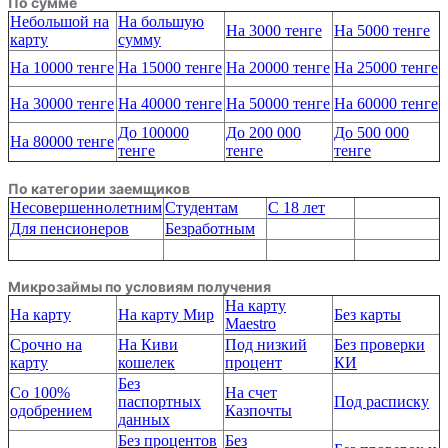
По сумме
Небольшой на
На большую
На 3000 тенге
На 5000 тенге
карту
сумму
На 10000 тенге
На 15000 тенге
На 20000 тенге
На 25000 тенге
На 30000 тенге
На 40000 тенге
На 50000 тенге
На 60000 тенге
До 100000
До 200 000
До 500 000
На 80000 тенге
тенге
тенге
тенге
По категории заемщиков
Несовершеннолетним
Студентам
С 18 лет
Для пенсионеров
Безработным
Микрозаймы по условиям получения
На карту
На карту
На карту Мир
Без карты
Maestro
Срочно на
На Киви
Под низкий
Без проверки
карту
кошелек
процент
КИ
Без
Со 100%
На счет
паспортных
Под расписку
одобрением
Казпочты
данных
Без процентов
Без