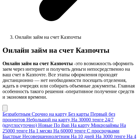
Онлайн займ на счет Казпочты
Онлайн займ на счет Казпочты
Онлайн займ на счет Казпочты
-это возможность оформить
заем через интернет и получить деньги непосредственно на
ваш счет в Казпочте. Все этапы оформления проходят
дистанционно — нет необходимости посещать отделения,
ждать в очередях или собирать объемные документы. Главная
особенность такого решения -оперативное получение средств
и экономия времени.
Безработным
Срочно на карту
Без карты
Первый без
процентов
Небольшой на карту
На 30000 тенге
24/7
(круглосуточно)
Новые
По iban
На карту
Микрозаймы
На
25000 тенге
На 1 месяц
На 60000 тенге
С просрочками
Быстрые
Несовершеннолетним
На 10 дней
На 3000 тенге
На 4