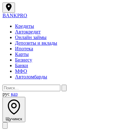
BANK
PRO
Кредиты
Автокредит
Онлайн займы
Депозиты и вклады
Ипотека
Карты
Бизнесу
Банки
МФО
Автоломбарды
рус
қаз
Щучинск