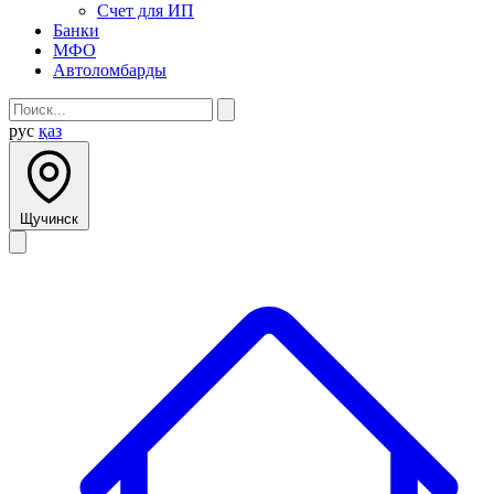
Счет для ИП
Банки
МФО
Автоломбарды
рус
қаз
Щучинск