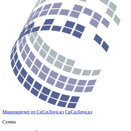
Микрокредит от СиСиЛоун.кз
СиСиЛоун.кз
Сумма