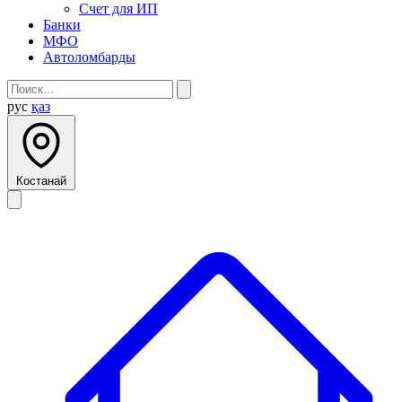
Счет для ИП
Банки
МФО
Автоломбарды
рус
қаз
Костанай