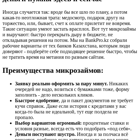
Иногда случается так: вроде бы все шло по плану, а потом
какая-то неотложная трата: медосмотр, подарок другу на
торжество, или, бывает, счет к оплате прилетит не вовремя.
Такие ситуации умеют застать врасплох. Вот тут микрозаймы
и выручают: быстро перекрыть дыру в бюджете, не
откладывая решения на потом. Мы на BankPro.kz собрали
рабочие варианты от тех банков Казахстана, которым люди
доверяют - подберёте себе подходящее решение быстро, чтобы
не тратить время на метания по разным сайтам.
Преимущества микрозаймов:
Заявку реально оформить за пару минут.
Никаких
очередей не надо, возиться с бумажками тоже, форму
заполнить - дело нескольких кликов.
Быстрое одобрение
, да и пакет документов не требует
кучи справок. Даже если история с кредитами у вас
когда-то была не идеальной, тут еще полдела не
пропало.
Выбор вариантов огромный:
процентные ставки и
условия разные, всегда есть что подобрать «под себя».
Деньги поступают шустро.
Иногда и за полчаса всё
решается, особенно если заявку подали не под конец