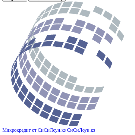
Микрокредит от СиСиЛоун.кз
СиСиЛоун.кз