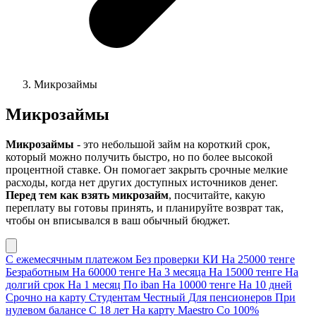
Микрозаймы
Микрозаймы
Микрозаймы
- это небольшой займ на короткий срок,
который можно получить быстро, но по более высокой
процентной ставке. Он помогает закрыть срочные мелкие
расходы, когда нет других доступных источников денег.
Перед тем как взять микрозайм
, посчитайте, какую
переплату вы готовы принять, и планируйте возврат так,
чтобы он вписывался в ваш обычный бюджет.
С ежемесячным платежом
Без проверки КИ
На 25000 тенге
Безработным
На 60000 тенге
На 3 месяца
На 15000 тенге
На
долгий срок
На 1 месяц
По iban
На 10000 тенге
На 10 дней
Срочно на карту
Студентам
Честный
Для пенсионеров
При
нулевом балансе
С 18 лет
На карту Maestro
Со 100%