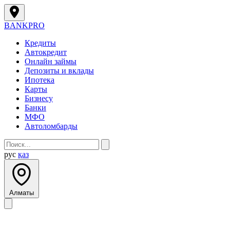
BANK
PRO
Кредиты
Автокредит
Онлайн займы
Депозиты и вклады
Ипотека
Карты
Бизнесу
Банки
МФО
Автоломбарды
рус
қаз
Алматы