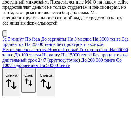
доступный микрозайм. Представленные МФО на нашем сайте
предоставляет деньги не только студентам и пенсионерам, но
и тем, кто временно является безработным. Мы
специализируемся на оперативной выдаче средств на карту
без лишних формальностей.
За 5 минут
По iban
До зарплаты
На 3 месяца
На 3000 тенге
Без
процентов
На 25000 тенге
Без проверок и звонков
Несовершеннолетним
Новые
Первый без процентов
На 60000
тенге
До 100 тысяч
На карту
На 15000 тенге
Без процентов на
длительный срок
24/7 (круглосуточно)
До 200 000 тенге
Со
100% одобрением
На 50000 тенге
Сумма
Срок
Ставка