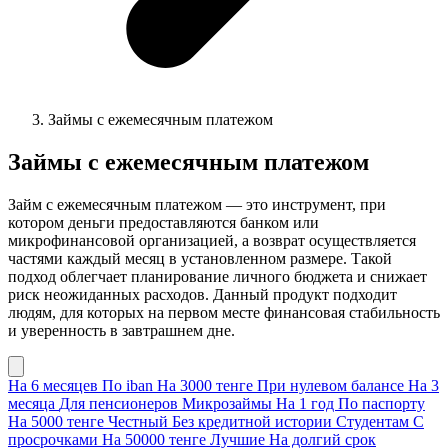
Займы с ежемесячным платежом
Займы с ежемесячным платежом
Займ с ежемесячным платежом — это инструмент, при
котором деньги предоставляются банком или
микрофинансовой организацией, а возврат осуществляется
частями каждый месяц в установленном размере. Такой
подход облегчает планирование личного бюджета и снижает
риск неожиданных расходов. Данный продукт подходит
людям, для которых на первом месте финансовая стабильность
и уверенность в завтрашнем дне.
На 6 месяцев
По iban
На 3000 тенге
При нулевом балансе
На 3
месяца
Для пенсионеров
Микрозаймы
На 1 год
По паспорту
На 5000 тенге
Честный
Без кредитной истории
Студентам
С
просрочками
На 50000 тенге
Лучшие
На долгий срок