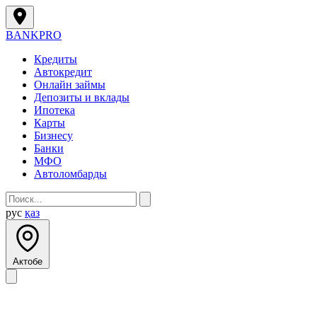
BANK
PRO
Кредиты
Автокредит
Онлайн займы
Депозиты и вклады
Ипотека
Карты
Бизнесу
Банки
МФО
Автоломбарды
рус
қаз
Актобе