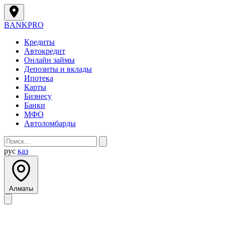
BANK
PRO
Кредиты
Автокредит
Онлайн займы
Депозиты и вклады
Ипотека
Карты
Бизнесу
Банки
МФО
Автоломбарды
рус
қаз
Алматы