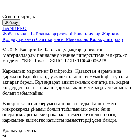
Сіздің пікіріңіз:
Жіберу
BANK
PRO
Жоба туралы
Байланыс деректері
Вакансиялар
Жарнама
Қолдау қызметі
Сайт картасы
Мақалалар
Калькуляторлар
© 2026. Bankpro.kz. Барлық құқықтар қорғалған.
Материалдарды пайдалану кезінде гиперсілтеме bankpro.kz
міндетті. "SBC Invest" ЖШС. БСН: 110840006278.
Қаржылық маркетинг Bankpro.kz -Қазақстан нарығында
қаржы өнімдерін таңдау және салыстыру мүмкіндігі туралы
ақпарат береді. Бұл ақпарат анықтамалық сипатқа ие, жария
көздерден алынған және қаржылық немесе заңды ұсыныстар
болып табылмайды.
Bankpro.kz несие берумен айналыспайды, банк немесе
микроқаржы ұйымы болып табылмайды және банк
операцияларына, микроқаржы немесе кез келген басқа
қаржылық қызметке қатысты қызметтерді ұсынбайды.
Қолдау қызметі: