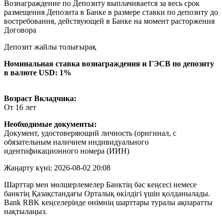
Вознаграждение по Депозиту выплачивается за весь срок
размещения Депозита в Банке в размере ставки по депозиту до
востребования, действующей в Банке на момент расторжения
Договора
Депозит жайлы толығырақ
Номинальная ставка вознаграждения и ГЭСВ по депозиту
в валюте USD: 1%
Возраст Вкладчика:
От 16 лет
Необходимые документы:
Документ, удостоверяющий личность (оригинал, с
обязательным наличием индивидуального
идентификационного номера (ИИН)
Жаңарту күні: 2026-08-02 20:08
Шарттар мен мөлшерлемелер Банктің бас кеңсесі немесе
банктің Қазақстандағы Орталық өкілдігі үшін қолданылады.
Bank RBK кеңселерінде өнімнің шарттары туралы ақпаратты
нақтылаңыз.