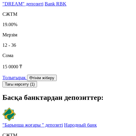
"DREAM" депозиті
Bank RBK
СЖТМ
19.00%
Мерзім
12 - 36
Сома
15 0000 ₸
Толығырак
Өтінім жіберу
Тағы көрсету (1)
Басқа банктардан депозиттер:
"Барынша жоғары " депозиті
Народный банк
СЖТМ