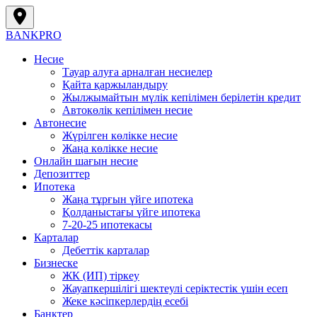
BANK
PRO
Несие
Тауар алуға арналған несиелер
Қайта қаржыландыру
Жылжымайтын мүлік кепілімен берілетін кредит
Автокөлік кепілімен несие
Автонесие
Жүрілген көлікке несие
Жаңа көлікке несие
Онлайн шағын несие
Депозиттер
Ипотека
Жаңа тұрғын үйге ипотека
Қолданыстағы үйге ипотека
7-20-25 ипотекасы
Карталар
Дебеттік карталар
Бизнеске
ЖК (ИП) тіркеу
Жауапкершілігі шектеулі серіктестік үшін есеп
Жеке кәсіпкерлердің есебі
Банктер