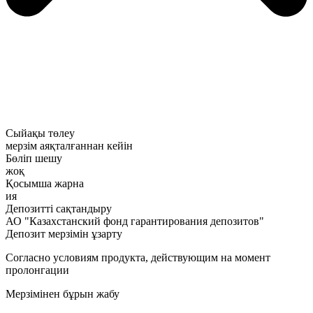
Сыйақы төлеу
мерзім аяқталғаннан кейін
Бөліп шешу
жоқ
Қосымша жарна
ия
Депозитті сақтандыру
АО "Казахстанский фонд гарантирования депозитов"
Депозит мерзімін ұзарту
Согласно условиям продукта, действующим на момент
пролонгации
Мерзімінен бұрын жабу