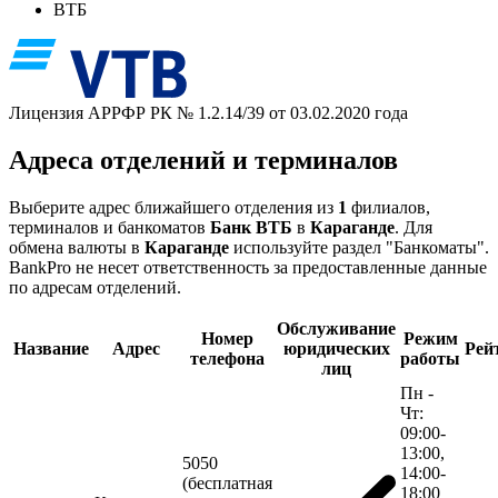
ВТБ
Лицензия АРРФР РК № 1.2.14/39 от 03.02.2020 года
Адреса отделений и терминалов
Выберите адрес ближайшего отделения из
1
филиалов,
терминалов и банкоматов
Банк ВТБ
в
Караганде
. Для
обмена валюты в
Караганде
используйте раздел "Банкоматы".
BankPro не несет ответственность за предоставленные данные
по адресам отделений.
Обслуживание
Номер
Режим
Название
Адрес
юридических
Рей
телефона
работы
лиц
Пн -
Чт:
09:00-
13:00,
5050
14:00-
(бесплатная
18:00