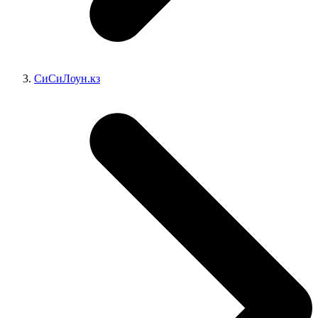
СиСиЛоун.кз