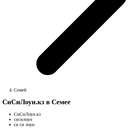
Семей
СиСиЛоун.кз в Семее
СиСиЛоун.кз
сисилоун
си си лоун