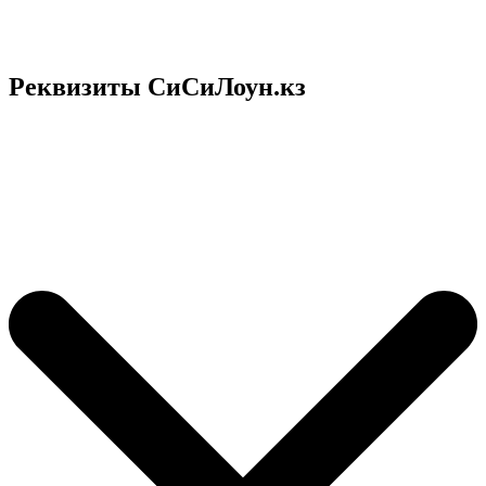
Реквизиты СиСиЛоун.кз