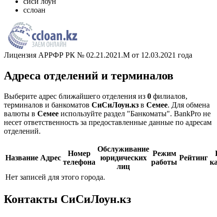
сиси лоун
сслоан
Лицензия АРРФР РК № 02.21.2021.M от 12.03.2021 года
Адреса отделений и терминалов
Выберите адрес ближайшего отделения из
0
филиалов,
терминалов и банкоматов
СиСиЛоун.кз
в
Семее
. Для обмена
валюты в
Семее
используйте раздел "Банкоматы". BankPro не
несет ответственность за предоставленные данные по адресам
отделений.
Обслуживание
Номер
Режим
Название
Адрес
юридических
Рейтинг
телефона
работы
к
лиц
Нет записей для этого города.
Контакты СиСиЛоун.кз