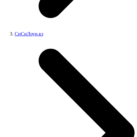
СиСиЛоун.кз