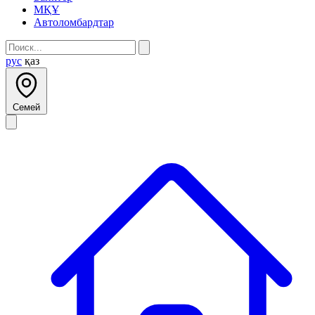
МҚҰ
Автоломбардтар
рус
қаз
Семей