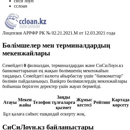
сиси лоун
сслоан
Лицензия АРРФР РК № 02.21.2021.M от 12.03.2021 года
Бөлімшелер мен терминалдардың
мекенжайлары
Семейдегі
0
филиалдан, терминалдардан және СиСиЛоун.кз
банкоматтарынан ең жақын бөлімшенің мекенжайын
таңдаңыз. Семейдегі валюта айырбастау үшін "банкоматтар"
бөлімін пайдаланыңыз. Bankpro бөлімшелердің мекенжайлары
бойынша берілген деректер үшін жауап бермейді.
Заңды
Мекен
Жұмыс
Картада
Атауы
Телефон
тұлғаларға
Рейтинг
жайы
кестесі
көрсету
қызмет
Бұл қалаға сәйкес ешқандай ескерту жоқ.
СиСиЛоун.кз байланыстары