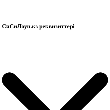
СиСиЛоун.кз реквизиттері