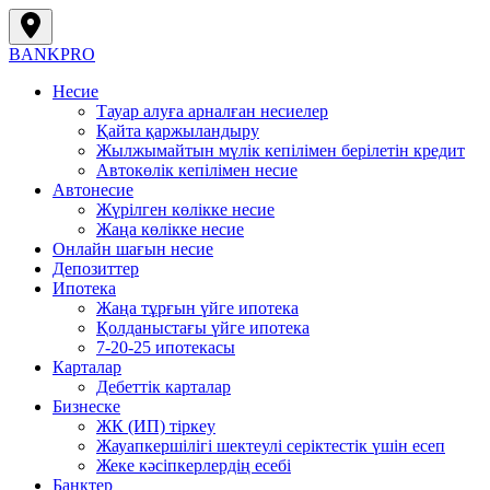
BANK
PRO
Несие
Тауар алуға арналған несиелер
Қайта қаржыландыру
Жылжымайтын мүлік кепілімен берілетін кредит
Автокөлік кепілімен несие
Автонесие
Жүрілген көлікке несие
Жаңа көлікке несие
Онлайн шағын несие
Депозиттер
Ипотека
Жаңа тұрғын үйге ипотека
Қолданыстағы үйге ипотека
7-20-25 ипотекасы
Карталар
Дебеттік карталар
Бизнеске
ЖК (ИП) тіркеу
Жауапкершілігі шектеулі серіктестік үшін есеп
Жеке кәсіпкерлердің есебі
Банктер