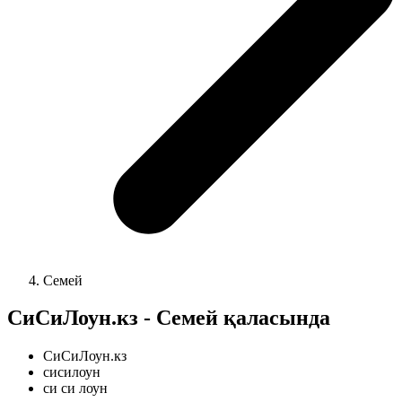
Семей
СиСиЛоун.кз - Семей қаласында
СиСиЛоун.кз
сисилоун
си си лоун