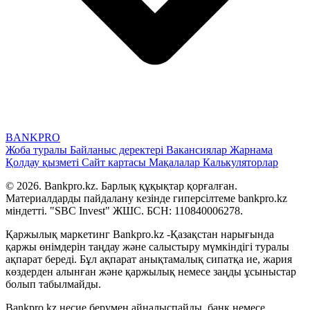
BANK
PRO
Жоба туралы
Байланыс деректері
Вакансиялар
Жарнама
Қолдау қызметі
Сайт картасы
Мақалалар
Калькуляторлар
© 2026. Bankpro.kz. Барлық құқықтар қорғалған.
Материалдарды пайдалану кезінде гиперсілтеме bankpro.kz
міндетті. "SBC Invest" ЖШС. БСН: 110840006278.
Қаржылық маркетинг Bankpro.kz -Қазақстан нарығында
қаржы өнімдерін таңдау және салыстыру мүмкіндігі туралы
ақпарат береді. Бұл ақпарат анықтамалық сипатқа ие, жария
көздерден алынған және қаржылық немесе заңды ұсыныстар
болып табылмайды.
Bankpro.kz несие берумен айналыспайды, банк немесе