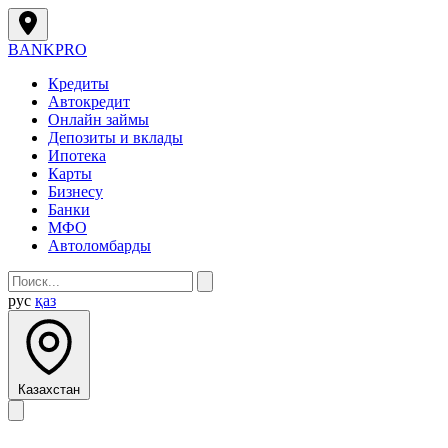
BANK
PRO
Кредиты
Автокредит
Онлайн займы
Депозиты и вклады
Ипотека
Карты
Бизнесу
Банки
МФО
Автоломбарды
рус
қаз
Казахстан