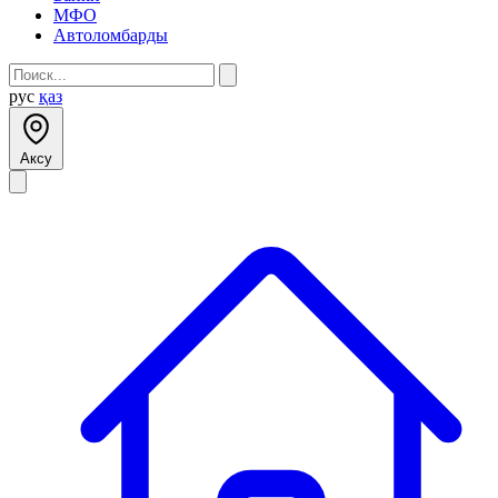
МФО
Автоломбарды
рус
қаз
Аксу