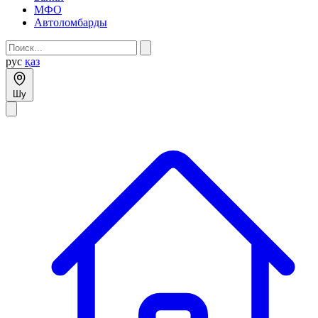
МФО
Автоломбарды
рус
қаз
Шу