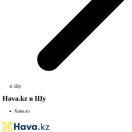
Шу
Hava.kz в Шу
Хава.кз