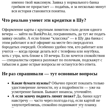
именно твой максимум. Заявка у нормального банка
грибком не прорастает — подаёшь, и за несколько минут
вся история становится понятна.
Что реально умеют эти кредитки в Шу?
Оформление карты с крупным лимитом стало делом одного
вечера — зайти на BankPro.kz, посравнивать, да тут же подать
заявку онлайн. А если ближе “классика” — в Шу два банка с
этим работают и всё оформят на месте без сверхдолгих
бородатых очередей. Особенно удобно тем, кто работает или
учится — когда проще делать всё с телефона или ноутбука,
хоть с утра, хоть ближе к 10 вечера. Если хочется спокойствия
— специалисты сервиса разложат по полочкам, подскажут с
табысом и даже острые вопросы не останутся без ответа.
Не раз спрашивали — тут основные вопросы
Какие бумаги нужны?
Обычно просят показать только
удостоверение личности, ну а подробности — уже на
усмотрение банков. Бывают нюансы, уточняйте.
А если захочу поднять лимит позже?
Да, банки идут
навстречу — часто через полгода-год, если картой не
злоупотребляешь, спокойно поднимают эту планку.