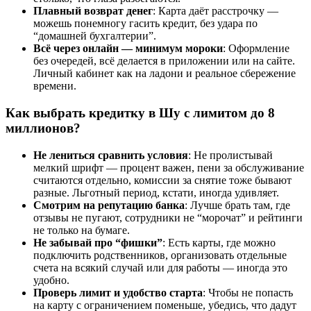
Плавный возврат денег
: Карта даёт расстрочку —
можешь понемногу гасить кредит, без удара по
“домашней бухгалтерии”.
Всё через онлайн — минимум мороки
: Оформление
без очередей, всё делается в приложении или на сайте.
Личный кабинет как на ладони и реальное сбережение
времени.
Как выбрать кредитку в Шу с лимитом до 8
миллионов?
Не лениться сравнить условия
: Не пролистывай
мелкий шрифт — процент важен, пени за обслуживание
считаются отдельно, комиссии за снятие тоже бывают
разные. Льготный период, кстати, иногда удивляет.
Смотрим на репутацию банка
: Лучше брать там, где
отзывы не пугают, сотрудники не “морочат” и рейтинги
не только на бумаге.
Не забывай про “фишки”
: Есть карты, где можно
подключить родственников, организовать отдельные
счета на всякий случай или для работы — иногда это
удобно.
Проверь лимит и удобство старта
: Чтобы не попасть
на карту с ограничением поменьше, убедись, что дадут