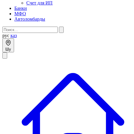
Счет для ИП
Банки
МФО
Автоломбарды
рус
қаз
Шу