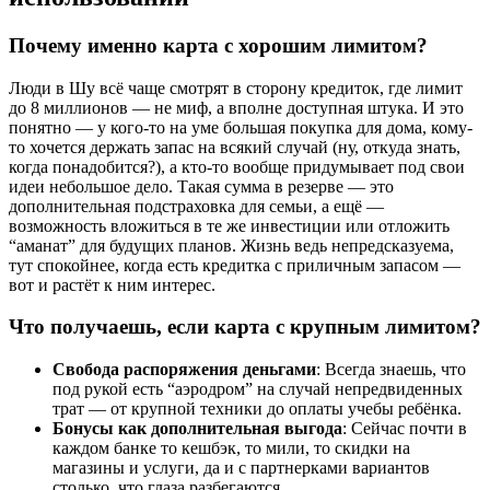
Почему именно карта с хорошим лимитом?
Люди в Шу всё чаще смотрят в сторону кредиток, где лимит
до 8 миллионов — не миф, а вполне доступная штука. И это
понятно — у кого-то на уме большая покупка для дома, кому-
то хочется держать запас на всякий случай (ну, откуда знать,
когда понадобится?), а кто-то вообще придумывает под свои
идеи небольшое дело. Такая сумма в резерве — это
дополнительная подстраховка для семьи, а ещё —
возможность вложиться в те же инвестиции или отложить
“аманат” для будущих планов. Жизнь ведь непредсказуема,
тут спокойнее, когда есть кредитка с приличным запасом —
вот и растёт к ним интерес.
Что получаешь, если карта с крупным лимитом?
Свобода распоряжения деньгами
: Всегда знаешь, что
под рукой есть “аэродром” на случай непредвиденных
трат — от крупной техники до оплаты учебы ребёнка.
Бонусы как дополнительная выгода
: Сейчас почти в
каждом банке то кешбэк, то мили, то скидки на
магазины и услуги, да и с партнерками вариантов
столько, что глаза разбегаются.