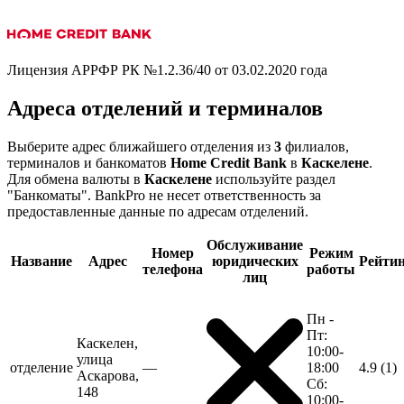
Лицензия АРРФР РК №1.2.36/40 от 03.02.2020 года
Адреса отделений и терминалов
Выберите адрес ближайшего отделения из
3
филиалов,
терминалов и банкоматов
Home Credit Bank
в
Каскелене
.
Для обмена валюты в
Каскелене
используйте раздел
"Банкоматы". BankPro не несет ответственность за
предоставленные данные по адресам отделений.
Обслуживание
Номер
Режим
Название
Адрес
юридических
Рейти
телефона
работы
лиц
Пн -
Пт:
Каскелен,
10:00-
улица
отделение
—
18:00
4.9
(1)
Аскарова,
Сб:
148
10:00-