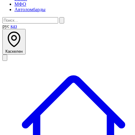
МФО
Автоломбарды
рус
қаз
Каскелен