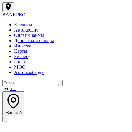
BANK
PRO
Кредиты
Автокредит
Онлайн займы
Депозиты и вклады
Ипотека
Карты
Бизнесу
Банки
МФО
Автоломбарды
рус
қаз
Жетысай