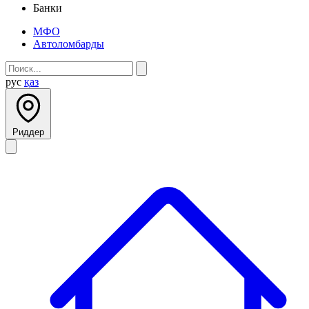
Банки
МФО
Автоломбарды
рус
қаз
Риддер