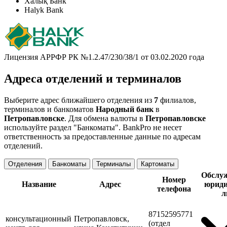
Халық Банк
Halyk Bank
Лицензия АРРФР РК №1.2.47/230/38/1 от 03.02.2020 года
Адреса отделений и терминалов
Выберите адрес ближайшего отделения из
7
филиалов,
терминалов и банкоматов
Народный банк
в
Петропавловске
. Для обмена валюты в
Петропавловске
используйте раздел "Банкоматы". BankPro не несет
ответственность за предоставленные данные по адресам
отделений.
Отделения
Банкоматы
Терминалы
Картоматы
Обслу
Номер
Название
Адрес
юриди
телефона
л
87152595771
консультационный
Петропавловск,
(отдел