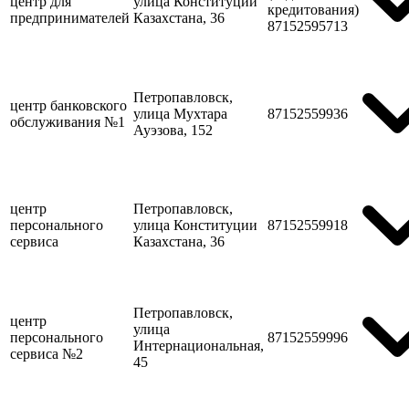
центр для
улица Конституции
кредитования)
предпринимателей
Казахстана, 36
87152595713
Петропавловск,
центр банковского
улица Мухтара
87152559936
обслуживания №1
Ауэзова, 152
центр
Петропавловск,
персонального
улица Конституции
87152559918
сервиса
Казахстана, 36
Петропавловск,
центр
улица
персонального
87152559996
Интернациональная,
сервиса №2
45