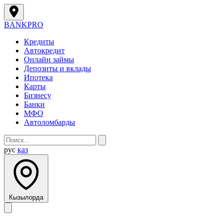
BANK
PRO
Кредиты
Автокредит
Онлайн займы
Депозиты и вклады
Ипотека
Карты
Бизнесу
Банки
МФО
Автоломбарды
рус
қаз
Кызылорда