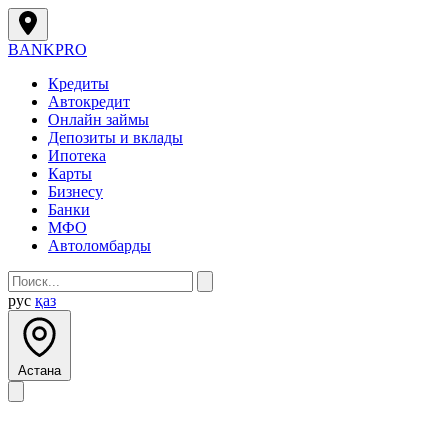
BANK
PRO
Кредиты
Автокредит
Онлайн займы
Депозиты и вклады
Ипотека
Карты
Бизнесу
Банки
МФО
Автоломбарды
рус
қаз
Астана