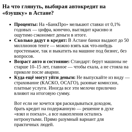
На что глянуть, выбирая автокредит на
«бэушку» в Астане?
Проценты:
На «БанкПро» мелькают ставки от 0,1%
годовых — цифра, конечно, выглядит красиво и
ощутимо сэкономит деньги в итоге.
Сколько дадут в кредит:
В Астане банки выдают до 50
миллионов тенге — можно взять как что-нибудь
простенькое, так и выкатить на машине под бизнес, без
вопросов.
Возраст авто и состояние:
Стандарт: берут машины не
старше 10–15 лет, главное — чтобы ехала, а не стояла на
приколе после аварии.
Куда ещё могут уйти деньги:
Не выпускайте из виду —
страхование (КАСКО, ОСАГО), разовые комиссии,
платные услуги. Иногда все эти мелочи прилично
влияют на итоговую сумму.
Вот если не хочется зря раскидываться доходом,
брать кредит на подержанную — решение в духе
«взял и поехал», а все накопления остались
нетронутыми. Прямо разумный вариант для
практичных людей.