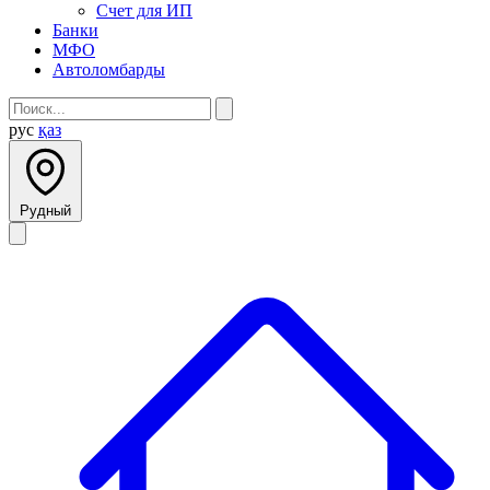
Счет для ИП
Банки
МФО
Автоломбарды
рус
қаз
Рудный