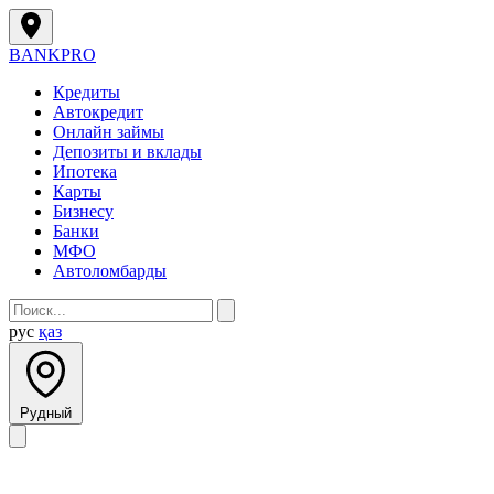
BANK
PRO
Кредиты
Автокредит
Онлайн займы
Депозиты и вклады
Ипотека
Карты
Бизнесу
Банки
МФО
Автоломбарды
рус
қаз
Рудный