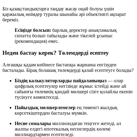
Біз қазақстандықтарға таңдау жасау оңай болуы үшін
қаржылық өнімдер туралы шынайы әрі объективті ақпарат
береміз.
Есіңізде болсын:
барлық деректер анықтамалық
сипатта болып табылады және тікелей ұсыныс
(рекомендация) емес.
Неден бастау керек? Төлемдерді есептеу
Алғашқы қадам көбінесе бастапқы жарнаны енгізуден
басталады. Бірақ болашақ төлемдерді қалай есептеуге болады?
Біздің калькуляторларды пайдаланыңыз
— олар
цифрлық есептеулер негізінде жұмыс істейді және ай
сайынғы төлемнің қандай мөлшері сізге қолайлы екенін
түсінуге көмектеседі.
Пайыздық мөлшерлемелер
ең төменгі жылдық
көрсеткіштерден басталуы мүмкін.
Несие сомалары
миллиондаған теңгеге жетеді, ал
жалпы елдегі ипотекалық несиелердің көлемі
миллиардтармен есептеледі.