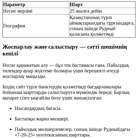
Параметр
Шарт
Несие мерзімі
25 жылға дейін
Қазақстанның түрлі
аймақтарындағы тұрғындарға,
География
соның ішінде Рудный
қаласына қолжетімді
Жоспарлау және салыстыру — сәтті шешімнің
кепілі
Несие қаражатын алу — бұл тек бастамасы ғана. Пайыздық
төлемдер ауыр жүктеме болмауы үшін берешекті өтеуді
жоспарлау маңызды.
Біздің сайт түрлі банктердің қолжетімді бағдарламалары
бойынша шарттарды салыстыруға мүмкіндік береді. Барлық
ақпарат сізге ыңғайлы болу үшін жинақталған:
Нысандардың бағасы.
Бастапқы жарна мөлшері.
Пайыздық мөлшерлемелер, соның ішінде Рудныйдағы
«7-20-25» ипотекасының шарттары.