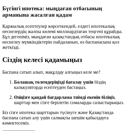
Бүгінгі ипотека: мыңдаған отбасының
арманына жасалған қадам
Қаржылық есептеулер көрсеткендей, елдегі ипотекалық
несиелердің жалпы көлемі миллиардтаған теңгені құрайды.
Бұл дегеніміз, мыңдаған қазақстандық отбасы ипотекалық
несиелеу мүмкіндіктерін пайдаланып, өз баспанасына қол
жеткізді.
Сіздің келесі қадамыңыз
Баспана сатып алып, мақұлдау алғыңыз келе ме?
Болашақ төлемдеріңізді бағалау үшін
біздің
калькуляторда есептеуден бастаңыз.
Өзіңізге қандай бағдарлама тиімді екенін біліңіз
,
шарттар мен сізге берілетін сомаларды салыстырыңыз.
Біз сізге ипотека шарттарын түсінуге және Қазақстанда
баспана сатып алу үшін салмақты шешім қабылдауға
көмектесеміз.