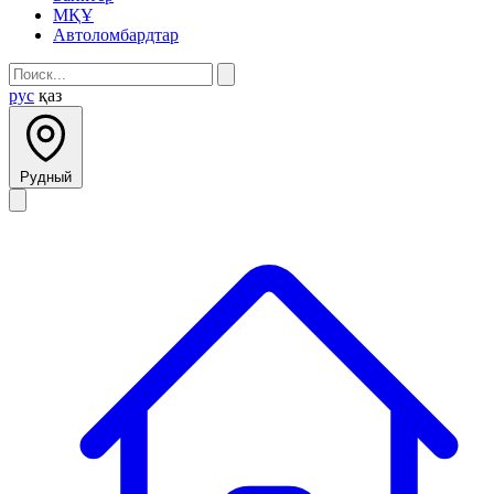
МҚҰ
Автоломбардтар
рус
қаз
Рудный