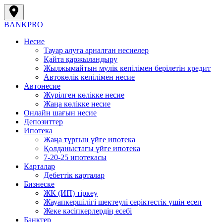
BANK
PRO
Несие
Тауар алуға арналған несиелер
Қайта қаржыландыру
Жылжымайтын мүлік кепілімен берілетін кредит
Автокөлік кепілімен несие
Автонесие
Жүрілген көлікке несие
Жаңа көлікке несие
Онлайн шағын несие
Депозиттер
Ипотека
Жаңа тұрғын үйге ипотека
Қолданыстағы үйге ипотека
7-20-25 ипотекасы
Карталар
Дебеттік карталар
Бизнеске
ЖК (ИП) тіркеу
Жауапкершілігі шектеулі серіктестік үшін есеп
Жеке кәсіпкерлердің есебі
Банктер