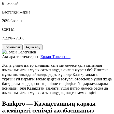
6 - 300 ай
Бастапқы жарна
20% бастап
СЖТМ
7.23% - 7.3%
Толығырак
Ақша алу
Ақпаратты тексерген
Ерлан Төлегенов
Жаңа үйден пәтер алғыңыз келе ме немесе қала маңынан
жылжымайтын мүлік сатып алуды ойлап жүрсіз бе? Ипотека
мұны шындыққа айналдырады. Бүгінде Қазақстандағы
тұрғын үй нарығы табыс деңгейі әртүрлі отбасылар үшін жаңа
бағдарламаларды, соның ішінде жеңілдікті бағдарламаларды
ұсынады. Бұл Қазақстан азаматы үшін пәтер немесе басқа да
жылжымайтын мүлік сатып алудың нақты мүмкіндігі.
Bankpro — Қазақстанның қаржы
әлеміндегі сенімді жолбасшыңыз