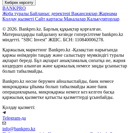
Көбірек көрсету
BANK
PRO
Жоба туралы
Байланыс деректері
Вакансиялар
Жарнама
Қолдау қызметі
Сайт картасы
Мақалалар
Калькуляторлар
© 2026. Bankpro.kz. Барлық құқықтар қорғалған.
Материалдарды пайдалану кезінде гиперсілтеме bankpro.kz
міндетті. "SBC Invest" ЖШС. БСН: 110840006278.
Қаржылық маркетинг Bankpro.kz -Қазақстан нарығында
қаржы өнімдерін таңдау және салыстыру мүмкіндігі туралы
ақпарат береді. Бұл ақпарат анықтамалық сипатқа ие, жария
көздерден алынған және қаржылық немесе заңды ұсыныстар
болып табылмайды.
Bankpro.kz несие берумен айналыспайды, банк немесе
микроқаржы ұйымы болып табылмайды және банк
операцияларына, микроқаржы немесе кез келген басқа
қаржылық қызметке қатысты қызметтерді ұсынбайды.
Қолдау қызметі:
Telegram-да
info@bankpro.kz