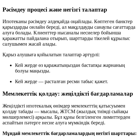
Рәсімдеу процесі және негізгі талаптар
Ипотеканы рәсімдеу әлдеқайда оңайлады. Көптеген банктер
қарыздарды онлайн береді, ал мақұлдауды санаулы сағаттарда
алуға болады. Клиенттер нысаналы несиелер бойынша
қаражатты пайдалана отырып, шарттарды тікелей құрылыс
салушымен жасай алады.
Қарыз алушыға қойылатын талаптар әртүрлі:
Кей жерде өз қаражатыңыздан бастапқы жарнаның
болуы маңызды.
Кей жерде — расталған ресми табыс қажет.
Мемлекеттік қолдау: жеңілдікті бағдарламалар
Жеңілдікті ипотекалық өнімдер мемлекеттің қатысуымен
қолдау табады — мысалы, ЖТСМ (жылдық тиімді сыйақы
мөлшерлемесі) арқылы. Бұл құны белгіленген лимиттерден
аспайтын пәтерге несие алуға мүмкіндік береді.
Мұндай мемлекеттік бағдарламалардың негізгі шарттары: